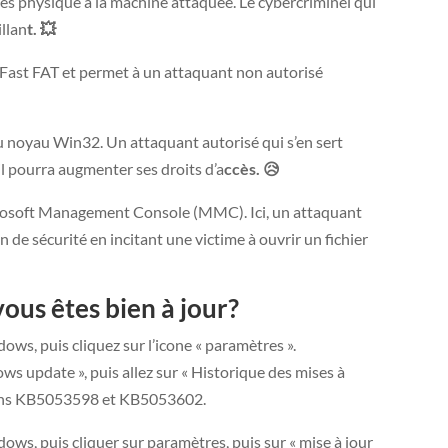
cès physique à la machine attaquée. Le cybercriminel qui
illan
t. 💥
 Fast FAT et permet à un attaquant non autorisé
u noyau Win32. Un attaquant autorisé qui s’en sert
il pourra augmenter ses droits d’a
ccès. 😥
icrosoft Management Console (MMC). Ici, un attaquant
de sécurité en incitant une victime à ouvrir un fichier
ous êtes bien à jour?
s, puis cliquez sur l’icone « paramètres ».
s update », puis allez sur « Historique des mises à
patchs KB5053598 et KB5053602.
s, puis cliquer sur paramètres, puis sur « mise à jour