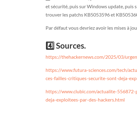
et sécurité, puis sur Windows update, puis su
trouver les patchs KB5053596 et KB50536
Par défaut vous devriez avoir les mises à jo
4️⃣ Sources.
https://thehackernews.com/2025/03/urgent
https://www.futura-sciences.com/tech/actu
ces-failles-critiques-securite-sont-deja-e
https://www.clubic.com/actualite-556872-p
deja-exploitees-par-des-hackers.html