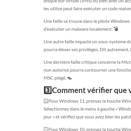
disque dur virtuel (VHS) ou bien avec un ac
les utilise peut faire exécuter un code malve
Une faille se trouve dans le pilote Windows
d’exécuter un malware localement.
💣
Une autre faille impacte un sous-systeme d
pourra élever ses privilèges. Dit autrement, 
Une dernière faille critique concerne la M
non autorisé pourra contourner une fonction 
MSC piégé.
🪤
3️⃣
Comment vérifier que v
🪟Pour Windows 11, pressez la touche Window
Sélectionnez dans le menu à gauche « Window
jour » et vérifiez que vous avez bien les 
🪟Pour Windows 10, pressez la touche Window