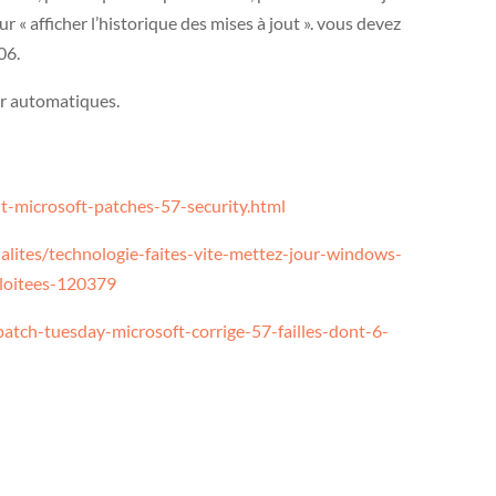
r « afficher l’historique des mises à jout ». vous devez
06.
ur automatiques.
-microsoft-patches-57-security.html
alites/technologie-faites-vite-mettez-jour-windows-
xploitees-120379
atch-tuesday-microsoft-corrige-57-failles-dont-6-