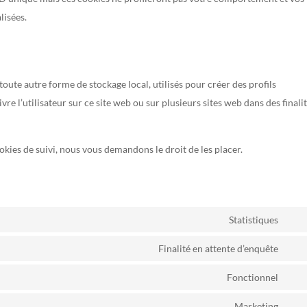
lisées.
oute autre forme de stockage local, utilisés pour créer des profils
uivre l’utilisateur sur ce site web ou sur plusieurs sites web dans des finali
ies de suivi, nous vous demandons le droit de les placer.
Statistiques
Con
to
Finalité en attente d’enquête
Con
serv
to
Fonctionnel
goog
Con
serv
anal
to
Marketing