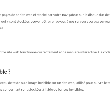
s pages de ce site web et stocké par votre navigateur sur le disque dur de
s qui y sont stockées peuvent être renvoyées à nos serveurs ou aux serveu
re.
notre site web fonctionne correctement et de manière interactive. Ce code
ble ?
ceau de texte ou d’image invisible sur un site web, utilisé pour suivre le tr
s concernant sont stockées à l’aide de balises invisibles.