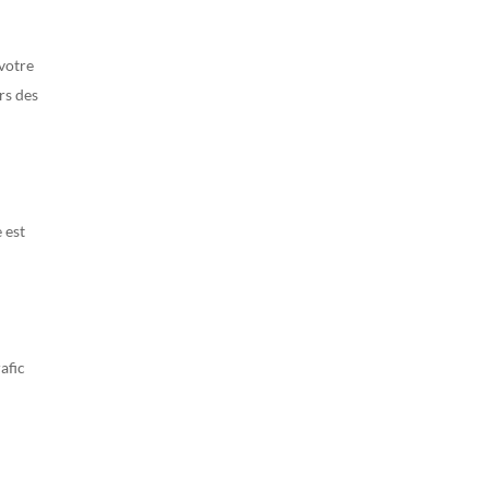
 votre
rs des
 est
afic