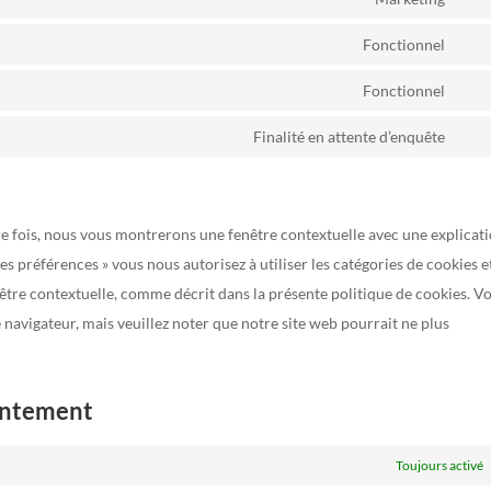
gdpr
Con
serv
cook
to
Fonctionnel
wor
Con
con
serv
to
Fonctionnel
goog
Con
serv
ads
to
Finalité en attente d’enquête
yoas
Con
serv
to
com
serv
re fois, nous vous montrerons une fenêtre contextuelle avec une explicat
dive
les préférences » vous nous autorisez à utiliser les catégories de cookies e
nêtre contextuelle, comme décrit dans la présente politique de cookies. V
e navigateur, mais veuillez noter que notre site web pourrait ne plus
sentement
Toujours activé