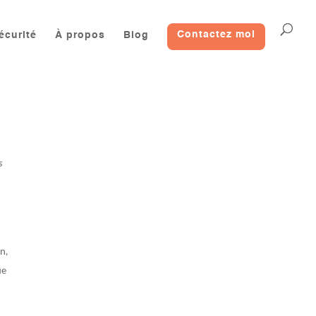
écurité
À propos
Blog
Contactez moi
s
on,
ue