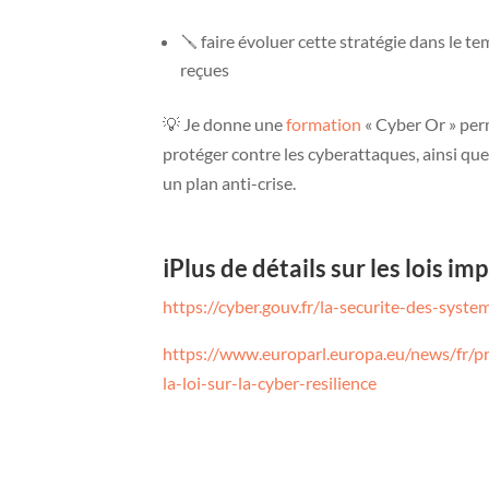
🪛 faire évoluer cette stratégie dans le 
reçues
💡 Je donne une
formation
« Cyber Or » perm
protéger contre les cyberattaques, ainsi que
un plan anti-crise.
ℹ️Plus de détails sur les lois i
https://cyber.gouv.fr/la-securite-des-syst
https://www.europarl.europa.eu/news/fr
la-loi-sur-la-cyber-resilience